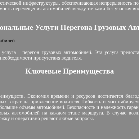
истической инфраструктуры, обеспечивающая непрерывность по
мость перемещения автомобилей между точками без участия вод
ональные Услуги Перегона Грузовых Ав
я услуга – перегон грузовых автомобилей. Эта услуга предос
 необходимости присутствия водителя.
Ключевые Преимущества
еимуществ. Экономия времени и ресурсов достигается благод
ных затрат на привлечение водителя. Гибкость и масштабируе
и большие объемы автомобилей. Безопасность и надежность га
овых автомобилей на каждом этапе маршрута. В случае возн
ржку и оперативно решают любые вопросы.